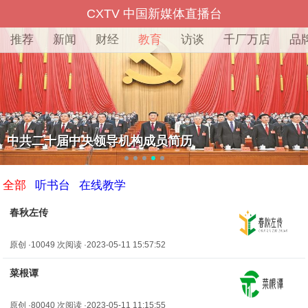
CXTV 中国新媒体直播台
推荐
新闻
财经
教育
访谈
千厂万店
品
中共二十届中央领导机构成员简历
全部
听书台
在线教学
春秋左传
原创 ·10049 次阅读 ·2023-05-11 15:57:52
菜根谭
原创 ·80040 次阅读 ·2023-05-11 11:15:55